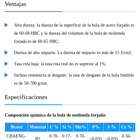
Ventajas
Alta dureza: la dureza de la superficie de la bola de acero forjado es
de 60-68 HRC y la dureza del volumen de la bola de molienda
forjada es de 60-65 HRC;
Dureza de alto impacto: La dureza de impacto es más de 15 J/cm2;
Tasa rota baja: la tasa rota real no es superior al 1%;
Incluso resistencia al desgaste: la tasa de desgaste de la bola fundida
es de 50-700 g/ton.
Especificaciones
Composición química de la bola de molienda forjada:
Brand
Material
C %
Si %
Mn%
P%
S %
Cr %
N
CHAENG-
0.70-
0.17-
0.70-
0.50-
B2
≤0.035
≤0.035
≤0