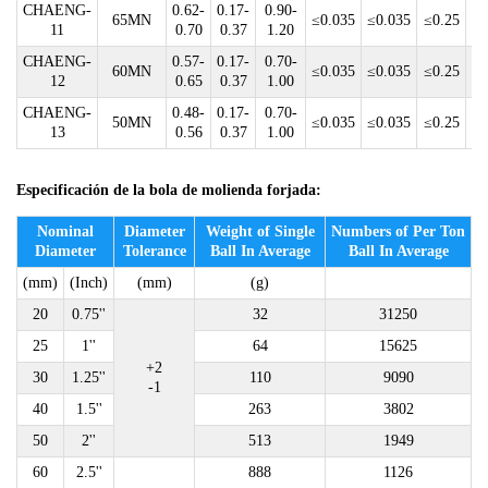
CHAENG-
0.62-
0.17-
0.90-
65MN
≤0.035
≤0.035
≤0.25
11
0.70
0.37
1.20
CHAENG-
0.57-
0.17-
0.70-
60MN
≤0.035
≤0.035
≤0.25
≤0
12
0.65
0.37
1.00
CHAENG-
0.48-
0.17-
0.70-
50MN
≤0.035
≤0.035
≤0.25
≤0
13
0.56
0.37
1.00
Especificación de la bola de molienda forjada:
Nominal
Diameter
Weight of Single
Numbers of Per Ton
Diameter
Tolerance
Ball In Average
Ball In Average
(mm)
(Inch)
(mm)
(g)
20
0.75''
32
31250
25
1''
64
15625
+2
30
1.25''
110
9090
-1
40
1.5''
263
3802
50
2''
513
1949
60
2.5''
888
1126