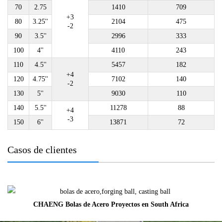
70
2.75
1410
709
+3
80
3.25''
2104
475
-2
90
3.5''
2996
333
100
4''
4110
243
110
4.5''
5457
182
+4
120
4.75''
7102
140
-2
130
5''
9030
110
140
5.5''
11278
88
+4
-3
150
6''
13871
72
Casos de clientes
CHAENG Bolas de Acero Proyectos en South Africa