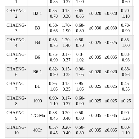
1
0.85
0.37
1.00
0.60
CHAENG-
0.55-
0.15-
0.65-
0.70-
B2-1
≤0.020
≤0.020
≤0
2
0.70
0.30
0.85
1.10
CHAENG-
0.58-
1.70-
0.68-
0.78-
B3
≤0.030
≤0.030
≤0
3
0.66
1.90
0.80
0.90
CHAENG-
0.65-
1.20-
0.50-
0.85-
B4
≤0.025
≤0.025
4
0.75
1.40
0.70
1.00
CHAENG-
0.75-
0.17-
0.8-
0.88-
B6
≤0.035
≤0.035
≤0
5
0.90
0.37
1.02
0.98
CHAENG-
0.82-
0.15-
0.90-
0.88-
B6-1
≤0.020
≤0.020
≤0
6
0.90
0.35
1.05
0.98
CHAENG-
0.95-
0.15-
0.95-
0.45-
BU
≤0.025
≤0.025
≤0
7
1.05
0.35
1.05
0.55
CHAENG-
0.90-
0.17-
0.60-
1090
≤0.025
≤0.025
≤0.25
≤0
8
1.10
0.37
0.90
CHAENG-
0.38-
0.20-
0.50-
0.90-
42CrMo
≤0.035
≤0.035
9
0.45
0.40
0.80
1.20
CHAENG-
0.37-
0.20-
0.50-
0.80-
40Cr
≤0.035
≤0.035
10
0.45
0.40
0.80
1.10