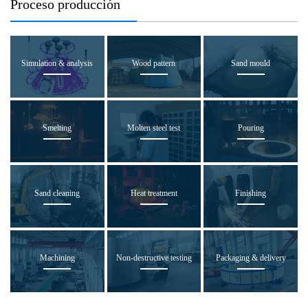
Proceso producción
Simulation & analysis
Wood pattern
Sand mould
Smelting
Molten steel test
Pouring
Sand cleaning
Heat treatment
Finishing
Machining
Non-destructive testing
Packaging & delivery