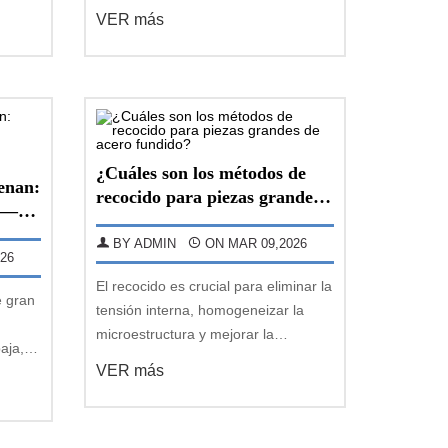
to
limitaciones en el peso unitario del
VER más
a de
producto, la capacidad de elevación,
uipos
las capacidades de mecanizado y la
 una
escala empresarial, así como una
producción inteligent
¿Cuáles son los métodos de
enan:
recocido para piezas grandes
g —
de acero fundido?
 Baja
BY ADMIN
ON MAR 09,2026
26
El recocido es crucial para eliminar la
e gran
tensión interna, homogeneizar la
microestructura y mejorar la
aja,
maquinabilidad en piezas grandes de
VER más
acero fundido. Debido a su gran
dades
tamaño, peso y estructura compleja,
l
sus métodos de recocido difieren
iene