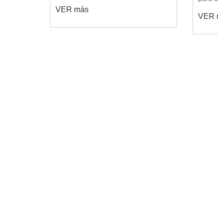
grandes crisoles de acero fundido,
VER más
Steel:
fabricados a medida para el grupo
VER 
acero 
alemán SMS. Este lote de crisoles es
tonela
un nuevo envío fruto de la continua
fábric
colaboración
client