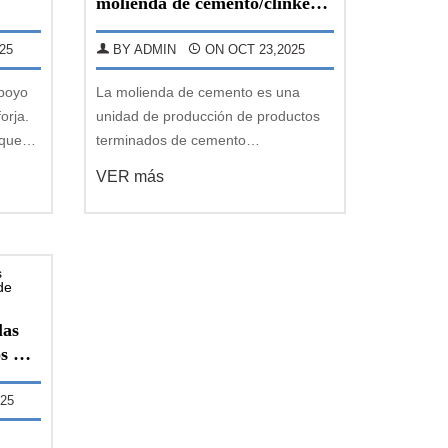
molienda de cemento/clinker
 Wall
ventajas del eruipo
25
BY ADMIN
ON OCT 23,2025
apoyo
La molienda de cemento es una
orja.
unidad de producción de productos
 que
terminados de cemento
oporta
independiente individual de la
VER más
ctura
formación de la etapa finalmente
uesta
terminada de la línea de producción
o
de cemento.Esta fase agregará el
clínker de cemento con la cantidad a
las
s de
25