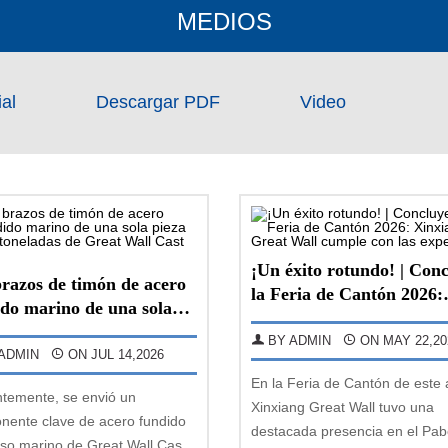
MEDIOS
al
Descargar PDF
Video
¡Un éxito rotundo! | Con
razos de timón de acero
la Feria de Cantón 2026:
do marino de una sola
Xinxiang Great Wall cum
 de 24 toneladas de Great
con las expectativ
BY ADMIN
ON MAY 22,20
Cast Ste
ADMIN
ON JUL 14,2026
En la Feria de Cantón de este 
temente, se envió un
Xinxiang Great Wall tuvo una
nente clave de acero fundido
destacada presencia en el Pab
so marino de Great Wall Cast