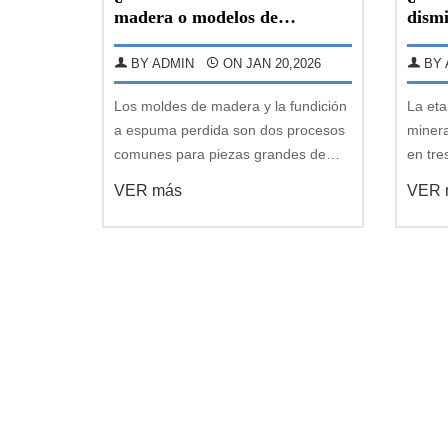
madera o modelos de
dismi
fundición de espuma perdida
de mo
para fundir piezas de a
ocho 
BY ADMIN
ON JAN 20,2026
BY 
Los moldes de madera y la fundición
La et
a espuma perdida son dos procesos
minera
comunes para piezas grandes de
en tre
acero fundido, cada uno con sus
separa
VER más
VER 
propias ventajas y desventajas. Hoy,
molien
Great Wall Cast Steel le guiará sobre
prepro
las ventajas y desventajas del uso de
rendim
moldes de
influy