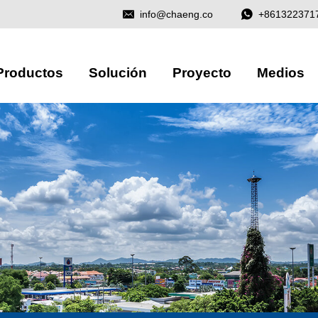
info@chaeng.co
+861322371
Productos
Solución
Proyecto
Medios