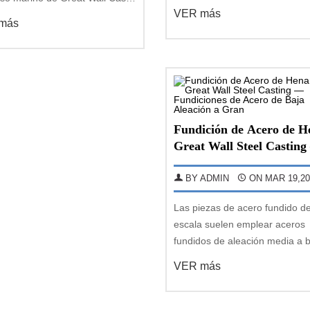
de Maquinaria de Procesamien
VER más
 un gran brazo de timón de
(Stand 20.1), dentro de la Zon
más
fundido, con un peso de 24
Exposición de Maquinaria y Eq
das, directamente desde la
de Procesamiento, exhibiendo
a hasta las instalaciones del
variada gama de nuevas
e de construcción
Fundición de Acero de H
Great Wall Steel Castin
Fundiciones de Acero de
Aleación a Gran
BY ADMIN
ON MAR 19,20
Las piezas de acero fundido d
escala suelen emplear aceros
fundidos de aleación media a b
principalmente para lograr un
VER más
equilibrio favorable de propie
mecánicas; en consecuencia, e
contenido de carbono se mant