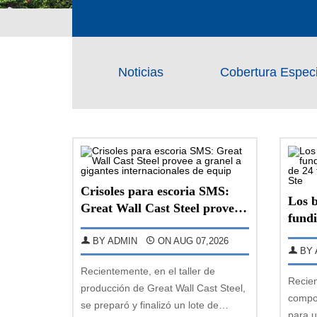
CHAENG
Noticias
Noticias
Cobertura Especi
Crisoles para escoria SMS:
Los b
Great Wall Cast Steel provee
fundi
a granel a gigantes
pieza
internacionales de equip
BY ADMIN
ON AUG 07,2026
Wall 
BY 
Recientemente, en el taller de
Recien
producción de Great Wall Cast Steel,
compo
se preparó y finalizó un lote de
para u