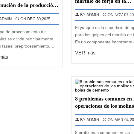
martillo de forja en la
nución de la producción
fundición de acero Great
linos de bolas? ¡Estos
BY ADMIN
ON NOV 07,20
factores
ADMIN
ON DEC 30,2025
El yunque es la superficie de 
apa de procesamiento de
para los golpes del martillo de f
les se divide principalmente
Es un componente importante
s fases: preprocesamiento,
sostiene el yunque inferior y s
VER más
ción y posprocesamiento. La
la fuerza del impacto. Su estru
más
da se realiza en la etapa de
es relativamente simple, comp
cesamiento, por lo que el
por una pieza de acero fundid
iento del molino de bolas
sencill
e en la separación
8 problemas comunes en 
operaciones de los molino
bolas de cemento
BY ADMIN
ON MAR 04,20
8 problemas comunes en las