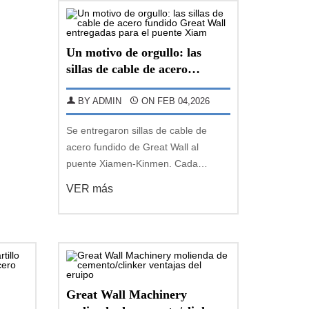
significativamen
Un motivo de orgullo: las
sillas de cable de acero
fundido Great Wall
entregadas para el puente
BY ADMIN
ON FEB 04,2026
Xiam
Se entregaron sillas de cable de
acero fundido de Great Wall al
puente Xiamen-Kinmen. Cada
componente de silla de cable de
VER más
acero fundido pesa 94,2 toneladas,
lo que contribuyó a la construcción
del puente.
Great Wall Machinery