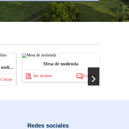
Mesa de molienda
Viro
Jefe de rodillos de molienda de molino vertical
Ver detalles
Cotizar
Ver det
Cotizar
Redes sociales