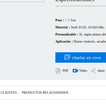
Peso：
> 1 Ton
Material：
Steel ZG45, ZG42CrMo, 
Personalizable：
Sí, según planos del
Aplicación：
Horno rotatorio, secador
charlar en vivo
PDF
Video
share
 CLIENTES
PRODUCTOS RELACIONADOS