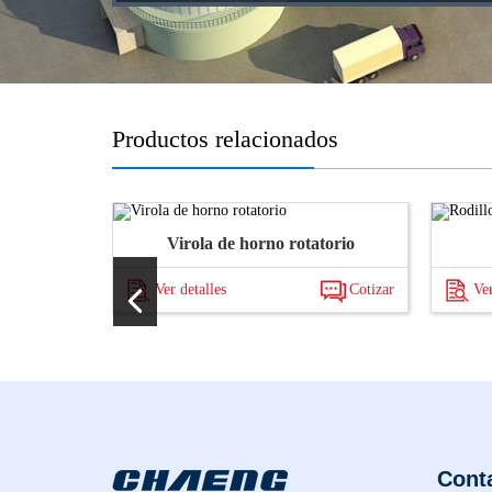
Productos relacionados
da
Virola de horno rotatorio
Cotizar
Ver detalles
Cotizar
Ver
Cont