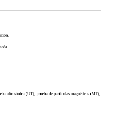
ición.
ntada.
.
ueba ultrasónica (UT), prueba de partículas magnéticas (MT),