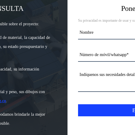
NSULTA
Pone
Su privacidad es importante de usar y s
ible sobre el proyecto:
d de material, la capacidad de
, su estado presupuestario y
pacidad, su información
al y peso, sus dibujos con
.co
.
podamos brindarle la mejor
sible.